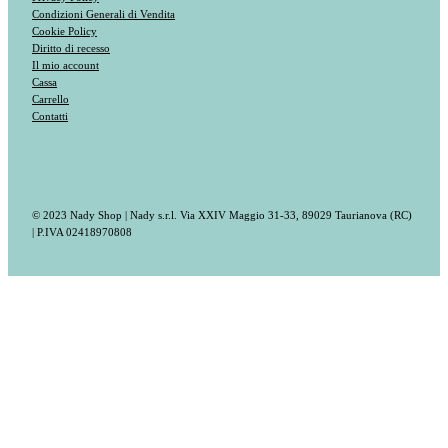
Condizioni Generali di Vendita
Cookie Policy
Diritto di recesso
Il mio account
Cassa
Carrello
Contatti
© 2023 Nady Shop | Nady s.r.l. Via XXIV Maggio 31-33, 89029 Taurianova (RC)
| P.IVA 02418970808