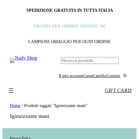
SPEDIZIONE GRATUITA IN TUTTA ITALIA
PROMO PER ORDINE MINIMO 70€
CAMPIONI OMAGGIO PER OGNI ORDINE
C
e
Il mio account
Cassa
Carrello
Contatti
r
c
GIFT CARD
a
Home
/ Prodotti taggati “Igienizzante mani”
Igienizzante mani
Privacy Policy