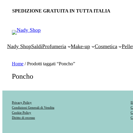
SPEDIZIONE GRATUITA IN TUTTA ITALIA
Nady Shop
Saldi
Profumeria
Make-up
Cosmetica
Pelle
Home
/ Prodotti taggati “Poncho”
Poncho
Privacy Policy
I
Condizioni Generali di Vendita
C
Cookie Policy
C
Diritto di recesso
C