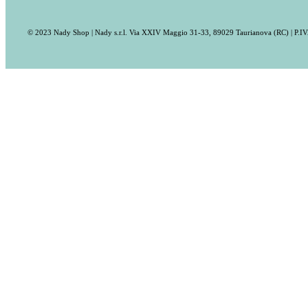
© 2023 Nady Shop | Nady s.r.l. Via XXIV Maggio 31-33, 89029 Taurianova (RC) | P.