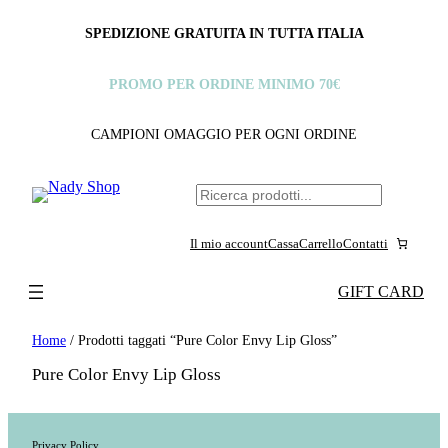
SPEDIZIONE GRATUITA IN TUTTA ITALIA
PROMO PER ORDINE MINIMO 70€
CAMPIONI OMAGGIO PER OGNI ORDINE
C
e
Il mio account
Cassa
Carrello
Contatti
r
c
GIFT CARD
a
Home
/ Prodotti taggati “Pure Color Envy Lip Gloss”
Pure Color Envy Lip Gloss
Privacy Policy