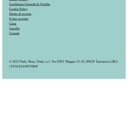
Condizioni Generali di Vendita
Cookie Policy
Diritto di recesso
Il mio account
Cassa
Carrello
Contatti
© 2023 Nady Shop | Nady s.r.l. Via XXIV Maggio 31-33, 89029 Taurianova (RC)
| P.IVA 02418970808