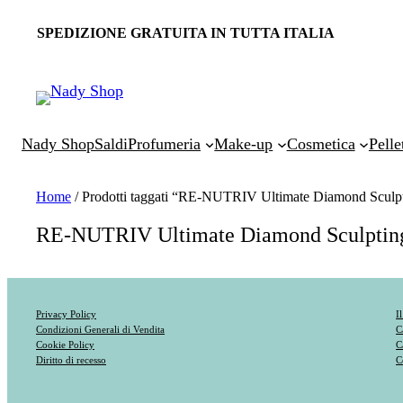
SPEDIZIONE GRATUITA IN TUTTA ITALIA
Nady Shop
Saldi
Profumeria
Make-up
Cosmetica
Pelle
Home
/ Prodotti taggati “RE-NUTRIV Ultimate Diamond Sculpti
RE-NUTRIV Ultimate Diamond Sculpting/
Privacy Policy
I
Condizioni Generali di Vendita
C
Cookie Policy
C
Diritto di recesso
C