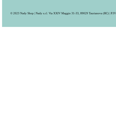
© 2023 Nady Shop | Nady s.r.l. Via XXIV Maggio 31-33, 89029 Taurianova (RC) | P.