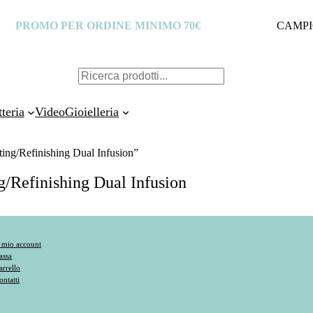
PROMO PER ORDINE MINIMO 70€
CAMPI
C
e
tteria
Video
Gioielleria
r
c
ng/Refinishing Dual Infusion”
a
Refinishing Dual Infusion
l mio account
assa
arrello
ontatti