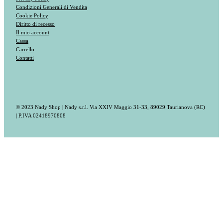
Condizioni Generali di Vendita
Cookie Policy
Diritto di recesso
Il mio account
Cassa
Carrello
Contatti
© 2023 Nady Shop | Nady s.r.l. Via XXIV Maggio 31-33, 89029 Taurianova (RC)
| P.IVA 02418970808