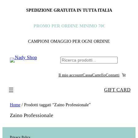
SPEDIZIONE GRATUITA IN TUTTA ITALIA
PROMO PER ORDINE MINIMO 70€
CAMPIONI OMAGGIO PER OGNI ORDINE
C
e
Il mio account
Cassa
Carrello
Contatti
r
c
GIFT CARD
a
Home
/ Prodotti taggati “Zaino Professionale”
Zaino Professionale
Privacy Policy