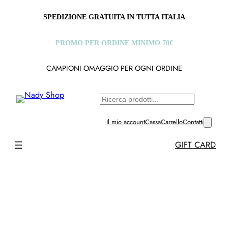
Vai
SPEDIZIONE GRATUITA IN TUTTA ITALIA
al
contenuto
PROMO PER ORDINE MINIMO 70€
CAMPIONI OMAGGIO PER OGNI ORDINE
C
e
Il mio account
Cassa
Carrello
Contatti
r
c
GIFT CARD
a