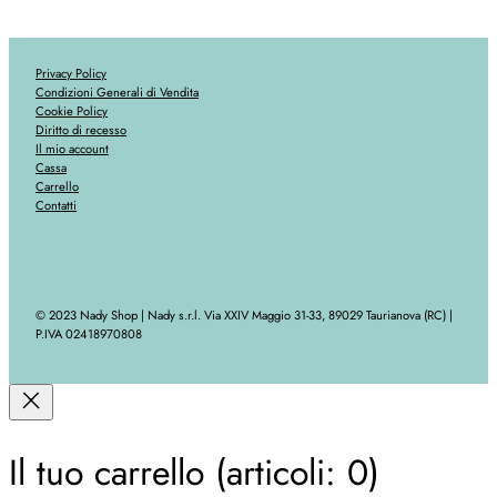
Privacy Policy
Condizioni Generali di Vendita
Cookie Policy
Diritto di recesso
Il mio account
Cassa
Carrello
Contatti
© 2023 Nady Shop | Nady s.r.l. Via XXIV Maggio 31-33, 89029 Taurianova (RC) |
P.IVA 02418970808
Il tuo carrello
(articoli: 0)