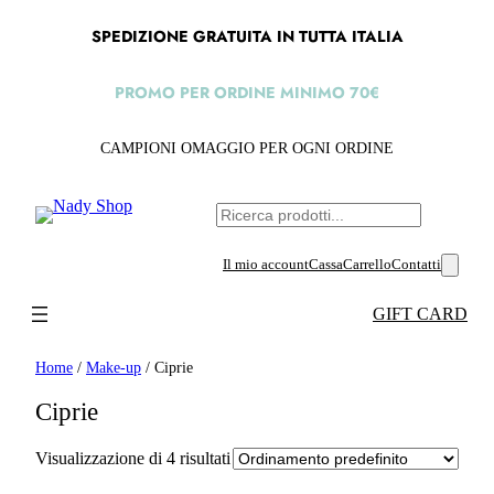
SPEDIZIONE GRATUITA IN TUTTA ITALIA
PROMO PER ORDINE MINIMO 70€
CAMPIONI OMAGGIO PER OGNI ORDINE
C
e
Il mio account
Cassa
Carrello
Contatti
r
c
GIFT CARD
a
Home
/
Make-up
/ Ciprie
Ciprie
Visualizzazione di 4 risultati