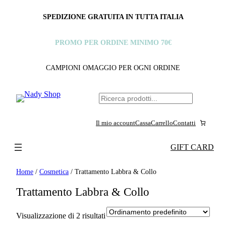
SPEDIZIONE GRATUITA IN TUTTA ITALIA
PROMO PER ORDINE MINIMO 70€
CAMPIONI OMAGGIO PER OGNI ORDINE
C
e
Il mio account
Cassa
Carrello
Contatti
r
c
GIFT CARD
a
Home
/
Cosmetica
/ Trattamento Labbra & Collo
Trattamento Labbra & Collo
Visualizzazione di 2 risultati