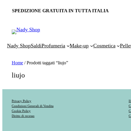
SPEDIZIONE GRATUITA IN TUTTA ITALIA
Nady Shop
Saldi
Profumeria
Make-up
Cosmetica
Pelle
Home
/ Prodotti taggati “liujo”
liujo
Privacy Policy
I
Condizioni Generali di Vendita
C
Cookie Policy
C
Diritto di recesso
C