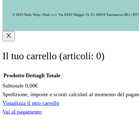
© 2023 Nady Shop | Nady s.r.l. Via XXIV Maggio 31-33, 89029 Taurianova (RC) | P.
Il tuo carrello
(articoli: 0)
Prodotto
Dettagli
Totale
Subtotale
0,00€
Prodotti
Spedizione, imposte e sconti calcolati al momento del paga
Visualizza il mio carrello
nel
Vai al pagamento
carrello