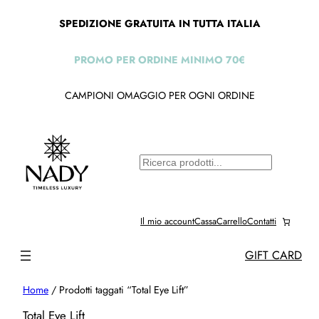
SPEDIZIONE GRATUITA IN TUTTA ITALIA
PROMO PER ORDINE MINIMO 70€
CAMPIONI OMAGGIO PER OGNI ORDINE
C
e
r
c
Il mio account
Cassa
Carrello
Contatti
a
GIFT CARD
Home
/ Prodotti taggati “Total Eye Lift”
Total Eye Lift