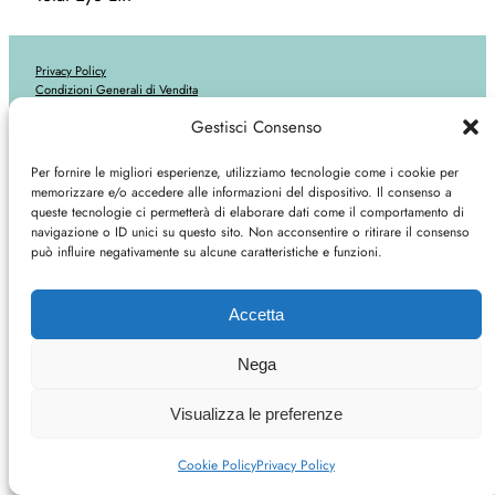
Privacy Policy
Condizioni Generali di Vendita
Cookie Policy
Gestisci Consenso
Diritto di recesso
Il mio account
Cassa
Per fornire le migliori esperienze, utilizziamo tecnologie come i cookie per
Carrello
memorizzare e/o accedere alle informazioni del dispositivo. Il consenso a
Contatti
queste tecnologie ci permetterà di elaborare dati come il comportamento di
navigazione o ID unici su questo sito. Non acconsentire o ritirare il consenso
può influire negativamente su alcune caratteristiche e funzioni.
© 2023 Nady Shop | Nady s.r.l. Via XXIV Maggio 31-33, 89029 Taurianova (RC) |
Accetta
P.IVA 02418970808
Nega
Visualizza le preferenze
Cookie Policy
Privacy Policy