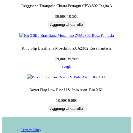
Reggiseno Triangolo Chiara Ferragni CFV4602 Taglia 3
Il
Il
39,00
€
19,50
€
prezzo
prezzo
Aggiungi al carrello
originale
attuale
era:
è:
39,00€.
19,50€.
Kit 3 Slip Brasiliana Moschino ZUA2302 Rosa Fantasia
Il
Il
79,00
€
39,50
€
prezzo
prezzo
Scegli
originale
attuale
era:
è:
79,00€.
39,50€.
Boxer Flag Low Rise U.S. Polo Assn. Blu XXL
Il
Il
18,00
€
9,00
€
prezzo
prezzo
Aggiungi al carrello
originale
attuale
era:
è:
18,00€.
9,00€.
Privacy Policy