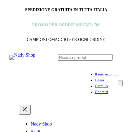
SPEDIZIONE GRATUITA IN TUTTA ITALIA
PROMO PER ORDINE MINIMO 70€
CAMPIONI OMAGGIO PER OGNI ORDINE
C
e
r
Il mio account
c
Cassa
Carrello
a
Contatti
Nady Shop
Saldi