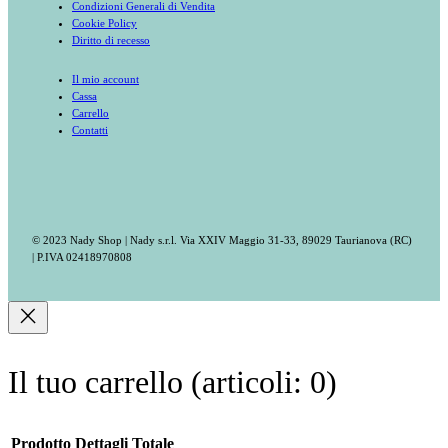
Condizioni Generali di Vendita
Cookie Policy
Diritto di recesso
Il mio account
Cassa
Carrello
Contatti
© 2023 Nady Shop | Nady s.r.l. Via XXIV Maggio 31-33, 89029 Taurianova (RC)
| P.IVA 02418970808
Il tuo carrello
(articoli: 0)
Prodotto
Dettagli
Totale