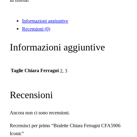
In offerta!
o
a
r
t
Informazioni aggiuntive
i
t
Recensioni (0)
g
u
i
a
Informazioni aggiuntive
n
l
a
e
l
è
e
:
Taglie Chiara Ferragni
2, 3
e
6
r
2
Recensioni
a
,
:
5
1
0
Ancora non ci sono recensioni.
2
€
Recensisci per primo “Bralette Chiara Ferragni CFA5906
5
.
Iconic”
,