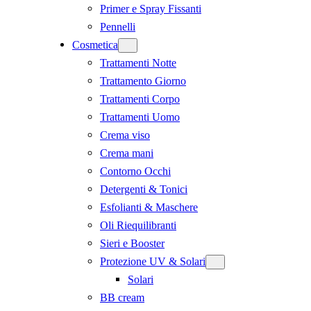
Primer e Spray Fissanti
Pennelli
Cosmetica
Trattamenti Notte
Trattamento Giorno
Trattamenti Corpo
Trattamenti Uomo
Crema viso
Crema mani
Contorno Occhi
Detergenti & Tonici
Esfolianti & Maschere
Oli Riequilibranti
Sieri e Booster
Protezione UV & Solari
Solari
BB cream