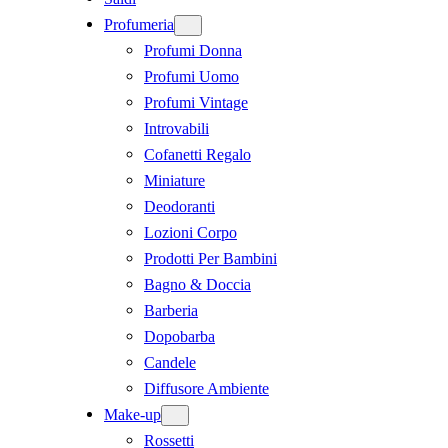
Profumeria
Profumi Donna
Profumi Uomo
Profumi Vintage
Introvabili
Cofanetti Regalo
Miniature
Deodoranti
Lozioni Corpo
Prodotti Per Bambini
Bagno & Doccia
Barberia
Dopobarba
Candele
Diffusore Ambiente
Make-up
Rossetti