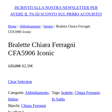
ISCRIVITI ALLA NOSTRA NEWSLETTER PER
AVERE IL 5% DI SCONTO SUL PRIMO ACQUISTO!
Home
/
Abbigliamento
/
Intimo
/ Bralette Chiara Ferragni
CFA5906 Iconic
Bralette Chiara Ferragni
CFA5906 Iconic
I
I
125,00
€
62,50
€
l
l
p
p
Clear Selection
r
r
e
e
Categorie:
Abbigliamento
, 
Tags:
bralette
, 
Chiara Ferragni
, 
z
z
Intimo
In Saldo
z
z
Marchi:
Chiara Ferragni
o
o