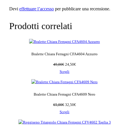
0
Devi
effettuare l’accesso
per pubblicare una recensione.
0
€
Prodotti correlati
.
Bralette Chiara Ferragni CFA4604 Azzurro
Il
Il
49,00
€
24,50
€
prezzo
prezzo
Scegli
originale
attuale
era:
è:
49,00€.
24,50€.
Bralette Chiara Ferragni CFA4609 Nero
Il
Il
65,00
€
32,50
€
prezzo
prezzo
Scegli
originale
attuale
era:
è:
65,00€.
32,50€.