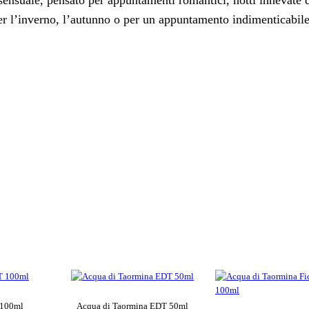
 sensuale, pensato per appuntamenti romantici, notti innevate 
0
 l’inverno, l’autunno o per un appuntamento indimenticabile 
€
.
 100ml
Acqua di Taormina EDT 50ml