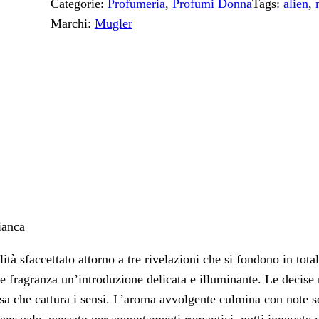
Categorie:
Profumeria
, 
Profumi Donna
Tags:
alien
, 
r
t
Marchi:
Mugler
i
t
g
u
i
a
n
l
a
e
l
è
e
:
e
7
r
1
a
,
ianca
:
5
8
2
tà sfaccettato attorno a tre rivelazioni che si fondono in total
9
€
fragranza un’introduzione delicata e illuminante. Le decise 
,
.
osa che cattura i sensi. L’aroma avvolgente culmina con note s
4