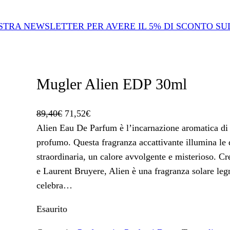
OSTRA NEWSLETTER PER AVERE IL 5% DI SCONTO SU
Mugler Alien EDP 30ml
I
I
89,40
€
71,52
€
l
l
Alien Eau De Parfum è l’incarnazione aromatica di u
p
p
profumo. Questa fragranza accattivante illumina le
r
r
straordinaria, un calore avvolgente e misterioso. 
e
e
e Laurent Bruyere, Alien è una fragranza solare leg
z
z
celebra…
z
z
Esaurito
o
o
o
a