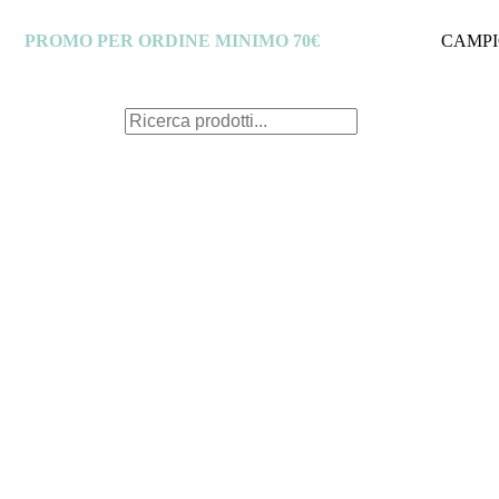
PROMO PER ORDINE MINIMO 70€
CAMPI
C
e
r
c
a